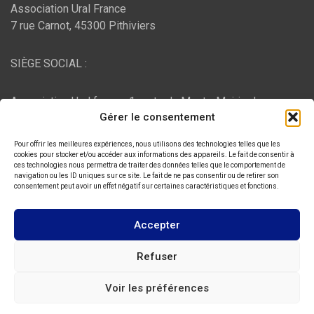
Association Ural France
7 rue Carnot, 45300 Pithiviers
SIÈGE SOCIAL :
Association Ural france, 1 route du Mont - Mairie de
Gérer le consentement
Bujaleuf, 87460 Bujaleuf
Pour offrir les meilleures expériences, nous utilisons des technologies telles que les
HÉBERGEMENT :
cookies pour stocker et/ou accéder aux informations des appareils. Le fait de consentir à
ces technologies nous permettra de traiter des données telles que le comportement de
navigation ou les ID uniques sur ce site. Le fait de ne pas consentir ou de retirer son
consentement peut avoir un effet négatif sur certaines caractéristiques et fonctions.
O2switch
, Chemin des Pardiaux, 63000 Clermont-Ferrand
Accepter
Copyright © 2026
ASSOCIATION URAL FRANCE
Refuser
Thème par :
Theme Horse
Voir les préférences
Fièrement propulsé par :
WordPress