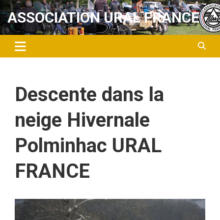
Aller
ASSOCIATION URAL FRANCE
au
contenu
Descente dans la
neige Hivernale
Polminhac URAL
FRANCE