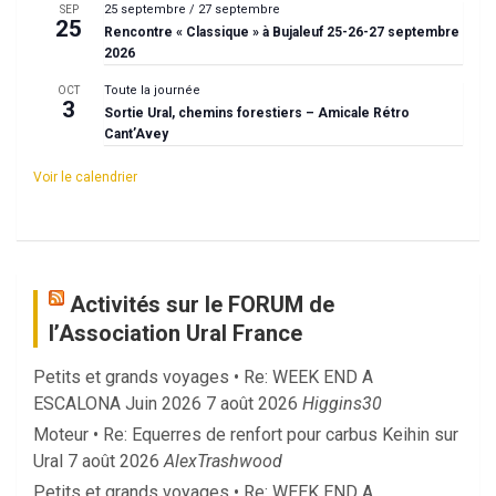
25 septembre
/
27 septembre
SEP
25
Rencontre « Classique » à Bujaleuf 25-26-27 septembre
2026
Toute la journée
OCT
3
Sortie Ural, chemins forestiers – Amicale Rétro
Cant’Avey
Voir le calendrier
Activités sur le FORUM de
l’Association Ural France
Petits et grands voyages • Re: WEEK END A
ESCALONA Juin 2026
7 août 2026
Higgins30
Moteur • Re: Equerres de renfort pour carbus Keihin sur
Ural
7 août 2026
AlexTrashwood
Petits et grands voyages • Re: WEEK END A