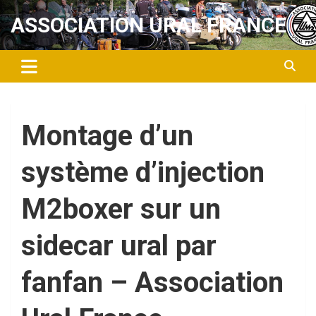
Aller
ASSOCIATION URAL FRANCE
au
contenu
Montage d’un
système d’injection
M2boxer sur un
sidecar ural par
fanfan – Association