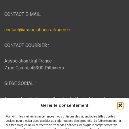
CONTACT E-MAIL :
contact@associationuralfrance.fr
CONTACT COURRIER :
Association Ural France
7 rue Carnot, 45300 Pithiviers
SIÈGE SOCIAL :
Association Ural france, 1 route du Mont - Mairie de
Gérer le consentement
Bujaleuf, 87460 Bujaleuf
Pour offrir les meilleures expériences, nous utilisons des technologies telles que les
HÉBERGEMENT :
cookies pour stocker et/ou accéder aux informations des appareils. Le fait de consentir à
ces technologies nous permettra de traiter des données telles que le comportement de