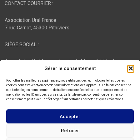
CONTACT COURRIER :
Association Ural France
7 rue Carnot, 45300 Pithiviers
SIÈGE SOCIAL :
Association Ural france, 1 route du Mont - Mairie de
Gérer le consentement
Bujaleuf, 87460 Bujaleuf
Pour offrir les meilleures expériences, nous utilisons des technologies telles que les
HÉBERGEMENT :
cookies pour stocker et/ou accéder aux informations des appareils. Le fait de consentir à
ces technologies nous permettra de traiter des données telles que le comportement de
navigation ou les ID uniques sur ce site. Le fait de ne pas consentir ou de retirer son
consentement peut avoir un effet négatif sur certaines caractéristiques et fonctions.
O2switch
, Chemin des Pardiaux, 63000 Clermont-Ferrand
Accepter
Copyright © 2026
ASSOCIATION URAL FRANCE
Refuser
Thème par :
Theme Horse