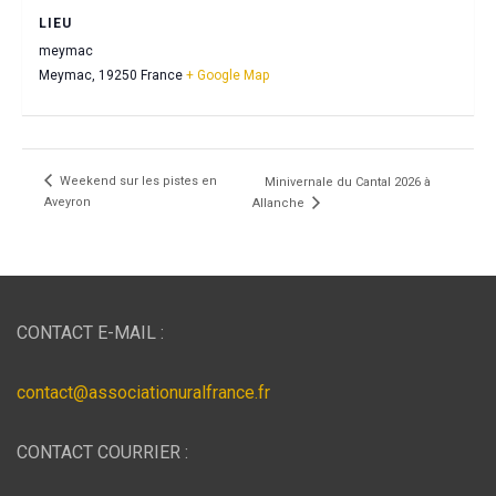
LIEU
meymac
Meymac
,
19250
France
+ Google Map
Weekend sur les pistes en
Minivernale du Cantal 2026 à
Aveyron
Allanche
CONTACT E-MAIL :
contact@associationuralfrance.fr
CONTACT COURRIER :