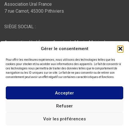
Association Ural France
7 rue Carnot, 45300 Pithiviers
SIÈGE SOCIAL :
Association Ural france, 1 route du Mont - Mairie de
Gérer le consentement
Bujaleuf, 87460 Bujaleuf
Pour offrir les meilleures expériences, nous utilisons des technologies telles que les
HÉBERGEMENT :
cookies pour stocker et/ou accéder aux informations des appareils. Le fait de consentir à
ces technologies nous permettra de traiter des données telles que le comportement de
navigation ou les ID uniques sur ce site. Le fait de ne pas consentir ou de retirer son
consentement peut avoir un effet négatif sur certaines caractéristiques et fonctions.
O2switch
, Chemin des Pardiaux, 63000 Clermont-Ferrand
Accepter
Copyright © 2026
ASSOCIATION URAL FRANCE
Refuser
Thème par :
Theme Horse
Voir les préférences
Fièrement propulsé par :
WordPress