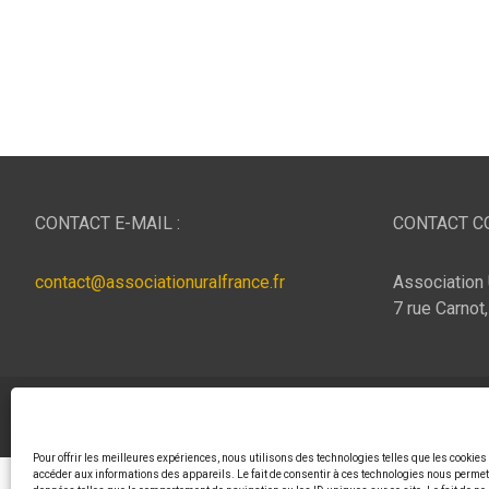
CONTACT E-MAIL :
CONTACT CO
contact@associationuralfrance.fr
Association 
7 rue Carnot
Copyright © 2026
ASSOCIATION URAL FRANCE
Thème p
Pour offrir les meilleures expériences, nous utilisons des technologies telles que les cookies
accéder aux informations des appareils. Le fait de consentir à ces technologies nous permett