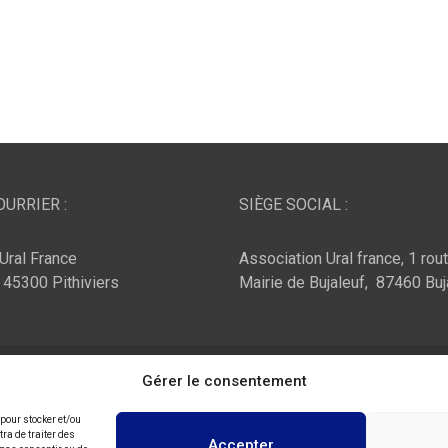
URRIER :
SIÈGE SOCIAL :
Ural France
Association Ural france, 1 rou
, 45300 Pithiviers
Mairie de Bujaleuf, 87460 Buj
ar :
Theme Horse
Fièrement propulsé par :
Gérer le consentement
WordPress
 pour stocker et/ou
ra de traiter des
Accepter