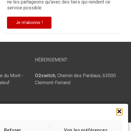
ne les partageons qu'avec des tiers qui rendent ce
service possible.
HÉBERGEMENT :
te du Mont -
O2switch
, Chemin des Pardiaux, 63000
aleuf
Clermont-Ferrand
Refuser
Voir les préférences