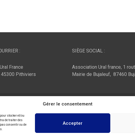
URRIER :
SIÈGE SOCIAL :
Ural France
Association Ural france, 1 rou
, 45300 Pithiviers
Mairie de Bujaleuf, 87460 Buj
ar :
Theme Horse
Fièrement propulsé par :
Gérer le consentement
WordPress
 pour stocker et/ou
ra de traiter des
Accepter
 pas consentir ou de
ns.