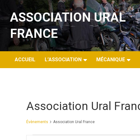
Aller
au
ASSOCIATION URAL
contenu
FRANCE
ACCUEIL
L’ASSOCIATION
MÉCANIQUE
Association Ural Fran
Évènements
Association Ural France