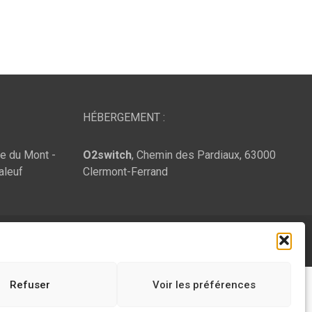
HÉBERGEMENT :
te du Mont -
O2switch
, Chemin des Pardiaux, 63000
aleuf
Clermont-Ferrand
Refuser
Voir les préférences