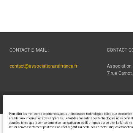
CONTACT E-MAIL :
CONTACT CO
contact@associationuralfrance.fr
Association 
7 rue Carnot
Copyright © 2026
ASSOCIATION URAL FRANCE
Thème p
Pour offrir les meilleures expériences, nous utilisons des technologies telles que les cookies
accéder aux informations des appareils. Le fait de consentir à ces technologies nous permett
données telles que le comportement de navigation ou les ID uniques sur ce site. Le fait de ne
retirer son consentement peut avoir un effet négatif sur certaines caractéristiques et fonctio