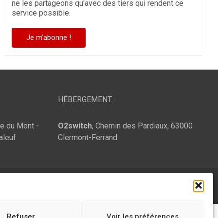
ne les partageons qu'avec des tiers qui rendent ce
service possible.
HÉBERGEMENT :
te du Mont -
O2switch
, Chemin des Pardiaux, 63000
aleuf
Clermont-Ferrand
Refuser
Voir les préférences