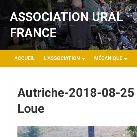
Aller
au
ASSOCIATION URAL
contenu
FRANCE
ACCUEIL
L’ASSOCIATION
MÉCANIQUE
Autriche-2018-08-25 
Loue