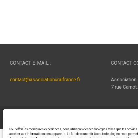
CONTACT E-MAIL :
CONTACT CO
contact@associationuralfrance.fr
Association 
7 rue Carnot
Copyright © 2026
ASSOCIATION URAL FRANCE
Thème p
Pour offrir les meilleures expériences, nous utilisons des technologies telles que les cookies
accéder aux informations des appareils. Le fait de consentir à ces technologies nous permett