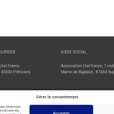
URRIER :
SIÈGE SOCIAL :
Ural France
Association Ural france, 1 rou
, 45300 Pithiviers
Mairie de Bujaleuf, 87460 Buj
ar :
Theme Horse
Fièrement propulsé par :
Gérer le consentement
WordPress
 pour stocker et/ou
ra de traiter des
Accepter